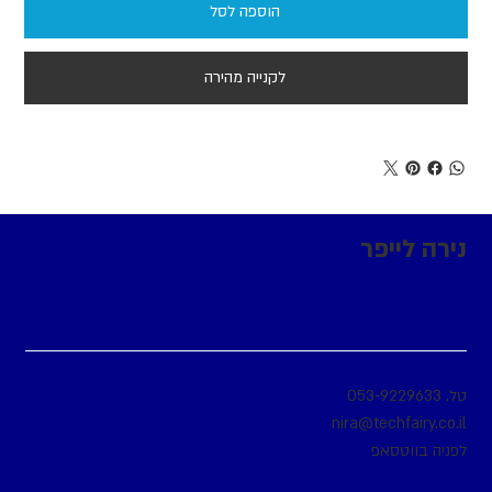
הוספה לסל
לקנייה מהירה
נירה לייפר
טל.
053-9229633
nira@techfairy.co.il
לפניה בווטסאפ