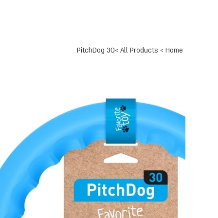
PitchDog 30
>
All Products
>
Home