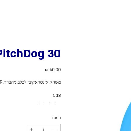
PitchDog 30
מחיר
משחק אינטראקיבי לכלב מחברת PULLER, נמכר בודד
צבע
כמות