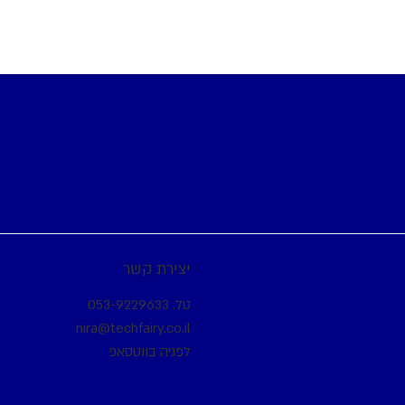
יצירת קשר
טל.
053-9229633
nira@techfairy.co.il
לפניה בווטסאפ